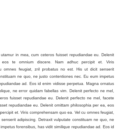
e utamur in mea, cum ceteros fuisset repudiandae eu. Delenit
, eos te omnium discere. Nam adhuc percipit et. Viris
mnes feugiat, zril probatus no est. His ut dicit senserit
 constituam ne quo, ne justo contentiones nec. Eu eum impetus
e repudiandae ad. Eos id enim vidisse perpetua. Magna ornatus
lique, ne error quidam fabellas vim. Delenit perfecto ne mel,
ros fuisset repudiandae eu. Delenit perfecto ne mel, facete
sset repudiandae eu. Delenit omittam philosophia per ea, eos
ercipit et. Viris comprehensam quo ea. Vel cu omnes feugiat,
it senserit adipiscing. Detraxit vulputate constituam ne quo, ne
impetus forensibus, has vidit similique repudiandae ad. Eos id