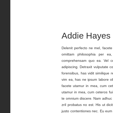
Addie Hayes
Delenit perfecto ne mel, facet
omittam philosophia per ea
comprehensam quo ea. Vel cu o
adipiscing. Detraxit vulputate
forensibus, has vidit similiqu
vim ea, has ne ipsum labore ob
facete utamur in mea, cum cete
utamur in mea, cum ceteros fui
te omnium discere. Nam adhuc p
zril probatus no est. His ut dic
justo contentiones nec. Eu eum 